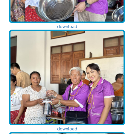
download
download