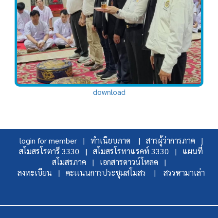
download
login for member |
ทำเนียบภาค |
สารผู้ว่าการภาค |
สโมสรโรตารี 3330 |
สโมสรโรทาแรคท์ 3330 |
แผนที่
สโมสรภาค |
เอกสารดาวน์โหลด |
ลงทะเบียน |
คะเเนนการประชุมสโมสร |
สรรหามาเล่า