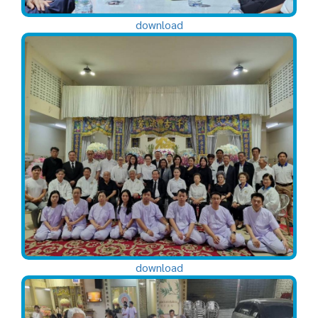
download
download