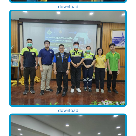
download
download