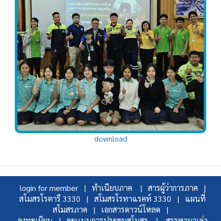
download
login for member |
ทำเนียบภาค |
สารผู้ว่าการภาค |
สโมสรโรตารี 3330 |
สโมสรโรทาแรคท์ 3330 |
แผนที่
สโมสรภาค |
เอกสารดาวน์โหลด |
ลงทะเบียน |
คะเเนนการประชุมสโมสร |
สรรหามาเล่า