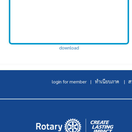
download
login for member |
ทำเนียบภาค |
สา