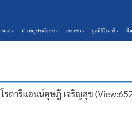
ธารณะ
บำเพ็ญประโยชน์
เยาวชน
มูลนิธิโรตารี
ที
รตารีแอนน์ดุษฎี เจริญสุข (View:65