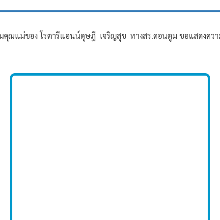
คุณแม่ของ โรตารีแอนน์ดุษฎี เจริญสุข ทางสร.ดอนตูม ขอแสดงความเสี