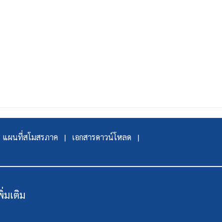
แผนที่สโมสรภาค |
เอกสารดาวน์โหลด |
พิ่มเติม