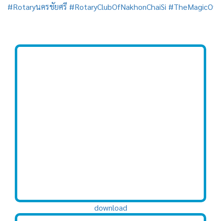
#Rotaryนครชัยศรี
#RotaryClubOfNakhonChaiSi
#TheMagicOfR
download