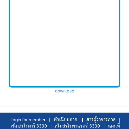
download
login for member |
ทำเนียบภาค |
สารผู้ว่าการภาค |
สโมสรโรตารี 3330 |
สโมสรโรทาแรคท์ 3330 |
แผนที่