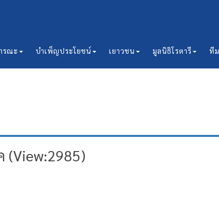
ธารณะ
บำเพ็ญประโยชน์
เยาวชน
มูลนิธิโรตารี
ที
 (View:2985)