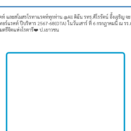
ท์ และสโมสรโรทาแรคท์ทุกท่าน @All ดิฉัน รทร.ศิโรรัตน์ อึ้งเจริ
รคท์ ปีบริหาร 2567-68(DTA) ในวันเสาร์ ที่ 6 กรกฎาคมนี้ ณ รร.อน
มตรีจิตแห่งโรตารี❤️ ป.เยาวชน