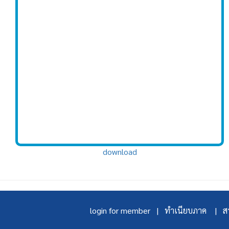
download
login for member |
ทำเนียบภาค |
สา