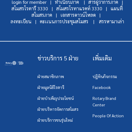
login for member |
ทำเนียบภาค |
สารผู้ว่าการภาค |
สโมสรโรตารี 3330 |
สโมสรโรทาแรคท์ 3330 |
แผนที่
สโมสรภาค |
เอกสารดาวน์โหลด |
ลงทะเบียน |
คะเเนนการประชุมสโมสร |
สรรหามาเล่า
ข่าวบริการ 5 ฝ่าย
เพิ่มเติม
ฝ่ายสมาชิกภาพ
ปฏิทินกิจกรรม
ฝ่ายมูลนิธิโรตารี
Facebook
ฝ่ายบำเพ็ญประโยชน์
Rotary Brand
Center
ฝ่ายบริหารจัดการสโมสร
People Of Action
ฝ่ายบริการชนรุ่นใหม่