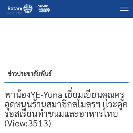
Togg
ข่าวประชาสัมพันธ์
พาน้องYE-Yuna เยี่ยมเยียนคุณครู
อุดหนุนร้านสมาชิกสโมสรฯ แวะดูค
รอสเรียนทำขนมและอาหารไทย
(View:3513)