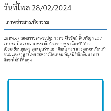
วันที่โพส 28/02/2024
ภาพข่าวสาร/กิจกรรม
28 กพ.67 สองสาวของพระปฐมฯ รทร.ศิโรรัตน์ อึ้งเจริญ YEO /
รทร.ดร.ทิพวรรณ นาคละมัย Counseler​ พาน้องYE-Yuna
เยี่ยมเยียนคุณครู อุดหนุนร้านสมาชิกสโมสรฯ แวะดูครอสเรียนทำ
ขนมและอาหารไทย ระหว่างปิดเทอม ที่มูลนิธิชัยพัฒนา การ
ศึกษาไม่มีที่สิ้นสุด