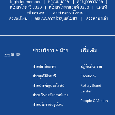
login for member |
ทำเนียบภาค |
สารผู้ว่าการภาค |
สโมสรโรตารี 3330 |
สโมสรโรทาแรคท์ 3330 |
แผนที่
สโมสรภาค |
เอกสารดาวน์โหลด |
ลงทะเบียน |
คะเเนนการประชุมสโมสร |
สรรหามาเล่า
ข่าวบริการ 5 ฝ่าย
เพิ่มเติม
ฝ่ายสมาชิกภาพ
ปฏิทินกิจกรรม
ฝ่ายมูลนิธิโรตารี
Facebook
ฝ่ายบำเพ็ญประโยชน์
Rotary Brand
Center
ฝ่ายบริหารจัดการสโมสร
People Of Action
ฝ่ายบริการชนรุ่นใหม่