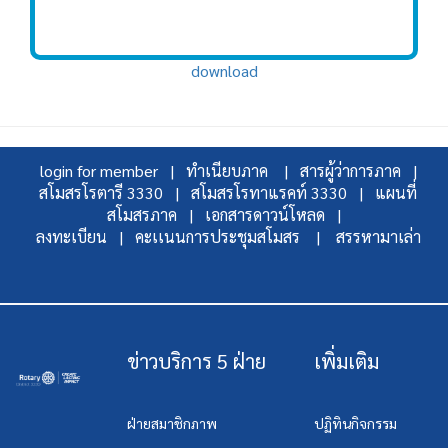
download
login for member |
ทำเนียบภาค |
สารผู้ว่าการภาค |
สโมสรโรตารี 3330 |
สโมสรโรทาแรคท์ 3330 |
แผนที่
สโมสรภาค |
เอกสารดาวน์โหลด |
ลงทะเบียน |
คะเเนนการประชุมสโมสร |
สรรหามาเล่า
ข่าวบริการ 5 ฝ่าย
เพิ่มเติม
ฝ่ายสมาชิกภาพ
ปฏิทินกิจกรรม