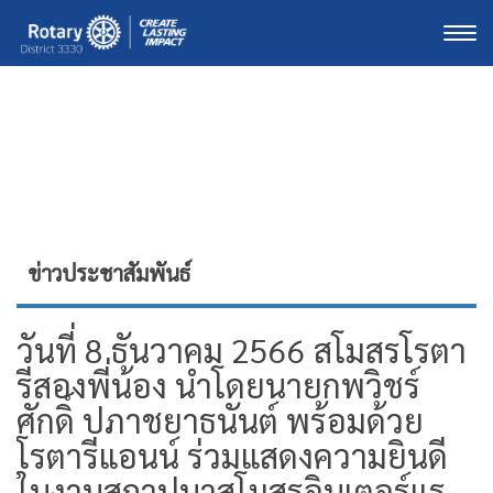
Togg
ข่าวประชาสัมพันธ์
วันที่ 8 ธันวาคม 2566 สโมสรโรตา
รีสองพี่น้อง นำโดยนายกพวิชร์
ศักดิ์ ปภาชยาธนันต์ พร้อมด้วย
โรตารีแอนน์ ร่วมแสดงความยินดี
ในงานสถาปนาสโมสรอินเตอร์แร