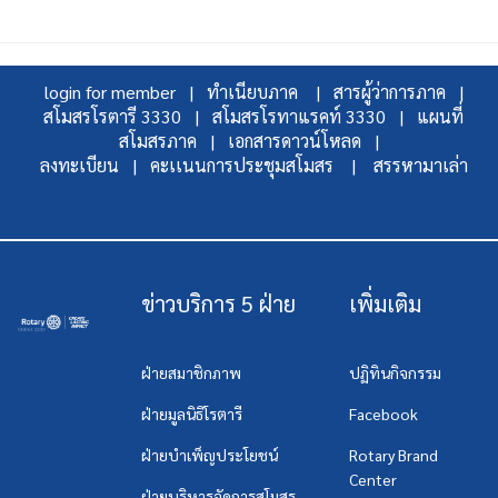
login for member |
ทำเนียบภาค |
สารผู้ว่าการภาค |
สโมสรโรตารี 3330 |
สโมสรโรทาแรคท์ 3330 |
แผนที่
สโมสรภาค |
เอกสารดาวน์โหลด |
ลงทะเบียน |
คะเเนนการประชุมสโมสร |
สรรหามาเล่า
ข่าวบริการ 5 ฝ่าย
เพิ่มเติม
ฝ่ายสมาชิกภาพ
ปฏิทินกิจกรรม
ฝ่ายมูลนิธิโรตารี
Facebook
ฝ่ายบำเพ็ญประโยชน์
Rotary Brand
Center
ฝ่ายบริหารจัดการสโมสร