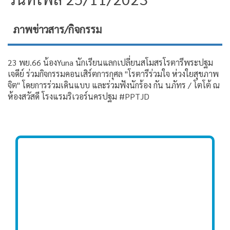
ภาพข่าวสาร/กิจกรรม
23 พย.66 น้องYuna นักเรียนแลกเปลี่ยนสโมสรโรตารีพระปฐม
เจดีย์ ร่วมกิจกรรมคอนเสิร์ตการกุศล "โรตารีร่วมใจ ห่วงใยสุขภาพ
จิต" โดยการร่วมเดินแบบ และร่วมฟังนักร้อง กัน นภัทร / โตโต้ ณ
ห้องสวัสดี โรงแรมริเวอร์นครปฐม #PPTJD