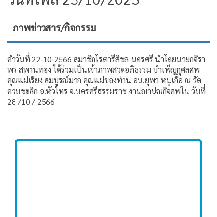
ภาพข่าวสาร/กิจกรรม
ค่ำวันที่ 22-10-2566 สมาชิกโรตารีสิชล-นครศรี นำโดยนายกจิรา
พร สพานทอง ได้ร่วมเป็นเจ้าภาพสวดอภิธรรม บำเพ็ญกุศลศพ
คุณแม่เรียง สมบูรณ์มาก คุณแม่ของท่าน อน.ยุพา หนูเกื้อ ณ วัด
ควนชะลิก อ.หัวไทร จ.นครศรีธรรมราช งานฌาปณกิจศพใน วันที่
28 /10 / 2566