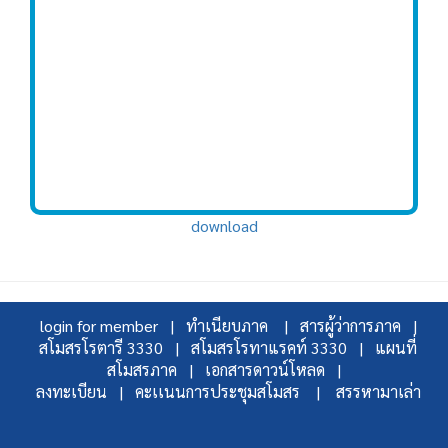
download
login for member |
ทำเนียบภาค |
สารผู้ว่าการภาค |
สโมสรโรตารี 3330 |
สโมสรโรทาแรคท์ 3330 |
แผนที่
สโมสรภาค |
เอกสารดาวน์โหลด |
ลงทะเบียน |
คะเเนนการประชุมสโมสร |
สรรหามาเล่า