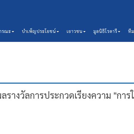
ธารณะ
บำเพ็ญประโยชน์
เยาวชน
มูลนิธิโรตารี
ที
รางวัลการประกวดเรียงความ "การให้..