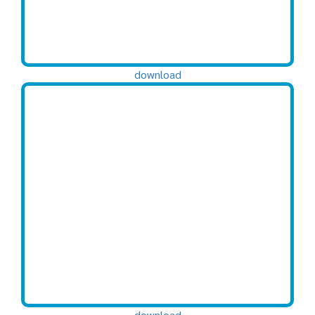
download
download