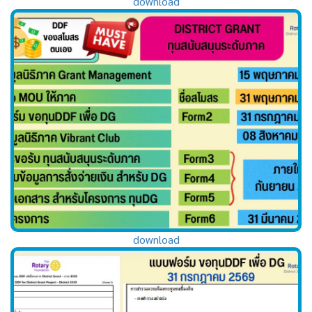
download
download