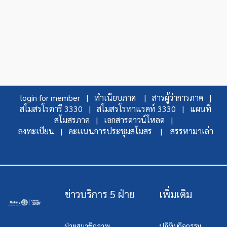
login for member |
ทำเนียบภาค |
สารผู้ว่าการภาค |
สโมสรโรตารี 3330 |
สโมสรโรทาแรคท์ 3330 |
แผนที่
สโมสรภาค |
เอกสารดาวน์โหลด |
ลงทะเบียน |
คะเเนนการประชุมสโมสร |
สรรหามาเล่า
ข่าวบริการ 5 ฝ่าย
เพิ่มเติม
ฝ่ายสมาชิกภาพ
ปฏิทินกิจกรรม